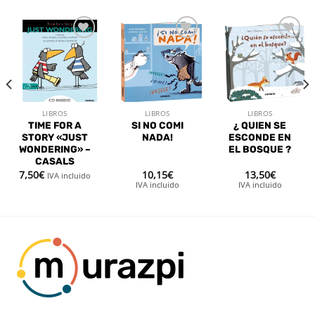
Añadir
Añadir
Añadir
a la
a la
a la
lista de
lista de
lista de
deseos
deseos
deseos
LIBROS
LIBROS
LIBROS
TIME FOR A
SI NO COMI
¿ QUIEN SE
STORY «JUST
NADA!
ESCONDE EN
WONDERING» –
EL BOSQUE ?
CASALS
7,50
€
10,15
€
13,50
€
IVA incluido
IVA incluido
IVA incluido