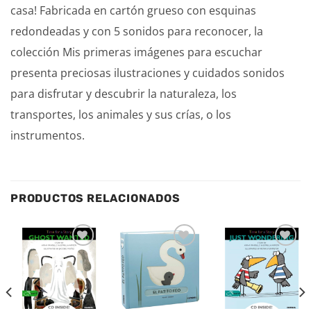
casa! Fabricada en cartón grueso con esquinas
redondeadas y con 5 sonidos para reconocer, la
colección Mis primeras imágenes para escuchar
presenta preciosas ilustraciones y cuidados sonidos
para disfrutar y descubrir la naturaleza, los
transportes, los animales y sus crías, o los
instrumentos.
PRODUCTOS RELACIONADOS
Añadir
Añadir
Añadir
a la
a la
a la
lista de
lista de
lista de
deseos
deseos
deseos