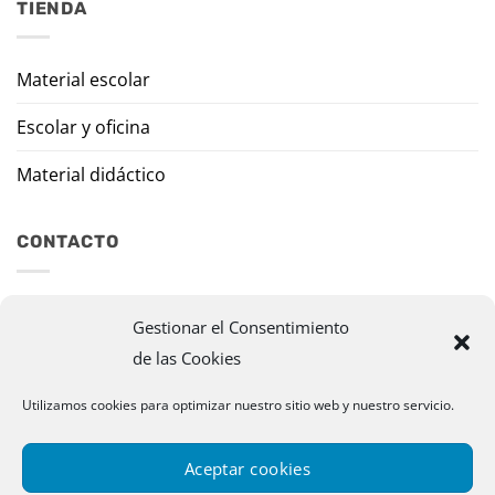
TIENDA
Material escolar
Escolar y oficina
Material didáctico
CONTACTO
Travesía Tomas de Burgui, 8 31013 Ansoáin (Navarra)
Gestionar el Consentimiento
de las Cookies
murazpi@murazpi.com
948 234 436 – 623 195 518
Utilizamos cookies para optimizar nuestro sitio web y nuestro servicio.
Aceptar cookies