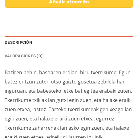
Añadir al carrito
DESCRIPCIÓN
VALORACIONES (0)
Baziren behin, basoaren erdian, hiru txerrikume. Egun
batez entzun zuten otso gaizto gosetua zebilela han
inguruan, eta babesteko, etxe bat egitea erabaki zuten.
Txerrikume txikiak lan gutxi egin zuen, eta halaxe eraiki
zuen etxea, lastoz. Tarteko txerrikumeak gehixeago lan
egin zuen, eta halaxe eraiki zuen etxea, egurrez.
Txerrikume zaharrenak lan asko egin zuen, eta halaxe
eraiki zuen etxea, adreiluz.Haurren ipuinik