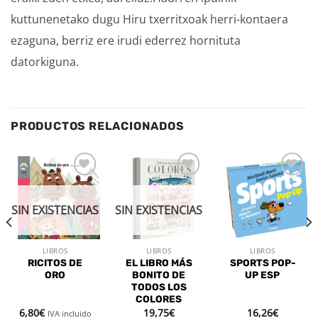
kuttunenetako dugu Hiru txerritxoak herri-kontaera
ezaguna, berriz ere irudi ederrez hornituta
datorkiguna.
PRODUCTOS RELACIONADOS
Añadir
Añadir
Añadir
a la
a la
a la
lista de
lista de
lista de
SIN EXISTENCIAS
SIN EXISTENCIAS
deseos
deseos
deseos
LIBROS
LIBROS
LIBROS
RICITOS DE
EL LIBRO MÁS
SPORTS POP-
ORO
BONITO DE
UP ESP
TODOS LOS
COLORES
6,80
€
19,75
€
16,26
€
IVA incluido