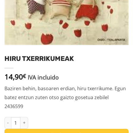
HIRU TXERRIKUMEAK
14,90
€
IVA incluido
Baziren behin, basoaren erdian, hiru txerrikume. Egun
batez entzun zuten otso gaizto gosetua zebilel
2436599
HIRU TXERRIKUMEAK cantidad