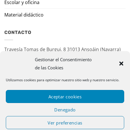
Escolar y oficina
Material didáctico
CONTACTO
Travesía Tomas de Burgui, 8 31013 Ansoáin (Navarra)
Gestionar el Consentimiento
murazpi@murazpi.com
de las Cookies
948 234 436 – 623 195 518
Utilizamos cookies para optimizar nuestro sitio web y nuestro servicio.
Aceptar cookies
Denegado
Ver preferencias
Copyright 2026 © Murazpi. Todos los derechos reservados |