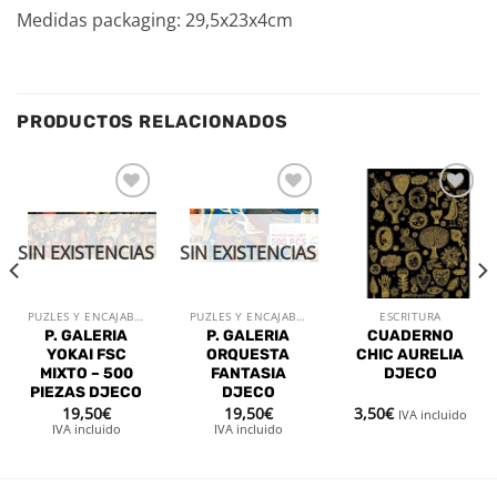
Medidas packaging: 29,5x23x4cm
PRODUCTOS RELACIONADOS
Añadir
Añadir
Añadir
a la
a la
a la
lista de
lista de
lista de
SIN EXISTENCIAS
SIN EXISTENCIAS
deseos
deseos
deseos
PUZLES Y ENCAJABLES
PUZLES Y ENCAJABLES
ESCRITURA
P. GALERIA
P. GALERIA
CUADERNO
YOKAI FSC
ORQUESTA
CHIC AURELIA
MIXTO – 500
FANTASIA
DJECO
PIEZAS DJECO
DJECO
19,50
€
19,50
€
3,50
€
IVA incluido
IVA incluido
IVA incluido