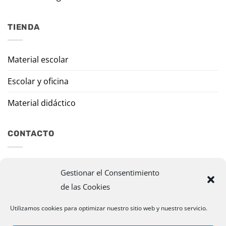
TIENDA
Material escolar
Escolar y oficina
Material didáctico
CONTACTO
Travesía Tomas de Burgui, 8 31013 Ansoáin (Navarra)
Gestionar el Consentimiento
de las Cookies
murazpi@murazpi.com
948 234 436 – 623 195 518
Utilizamos cookies para optimizar nuestro sitio web y nuestro servicio.