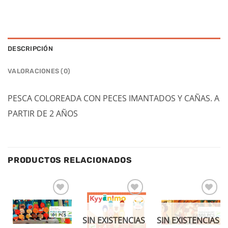
DESCRIPCIÓN
VALORACIONES (0)
PESCA COLOREADA CON PECES IMANTADOS Y CAÑAS. A
PARTIR DE 2 AÑOS
PRODUCTOS RELACIONADOS
Añadir
Añadir
Añadir
a la
a la
a la
lista de
lista de
lista de
SIN EXISTENCIAS
SIN EXISTENCIAS
deseos
deseos
deseos