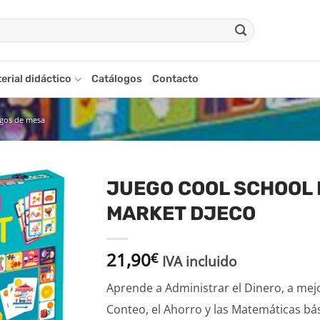
erial didáctico
Catálogos
Contacto
egos de mesa
JUEGO COOL SCHOOL 
MARKET DJECO
Añadir
a la
lista
21,90
€
de
IVA incluido
deseos
Aprende a Administrar el Dinero, a mejo
Conteo, el Ahorro y las Matemáticas bás