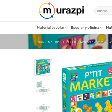
Saltar
Buscar
al
por:
contenido
Material escolar
Escolar y oficina
Mat
Inicio
/
MATERIAL DIDÁCTICO
/
Material didáctico
/
Ju