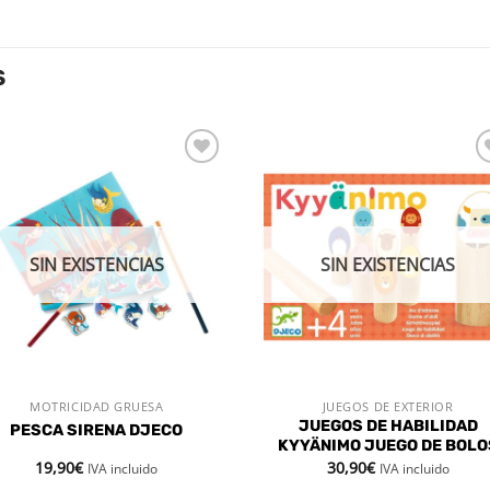
S
Añadir
Aña
a la
a l
lista de
lista
deseos
des
SIN EXISTENCIAS
SIN EXISTENCIAS
MOTRICIDAD GRUESA
JUEGOS DE EXTERIOR
VISTA RÁPIDA
VISTA RÁPIDA
JUEGOS DE HABILIDAD
PESCA SIRENA DJECO
KYYÄNIMO JUEGO DE BOLO
19,90
€
30,90
€
IVA incluido
IVA incluido