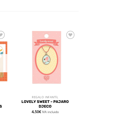
dir
Añadir
a
a la
 de
lista de
eos
deseos
REGALO INFANTÍL
VISTA RÁPIDA
LOVELY SWEET – PAJARO
S
DJECO
4,50
€
IVA incluido