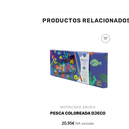
PRODUCTOS RELACIONADO
Añadir
Añadir
a la
a la
lista de
lista de
deseos
deseos
DAD GRUESA
MOTRICIDAD GRUESA
 RÁPIDA
VISTA RÁPIDA
PHIC DJECO
PESCA COLOREADA DJECO
20,95
€
IVA incluido
IVA incluido