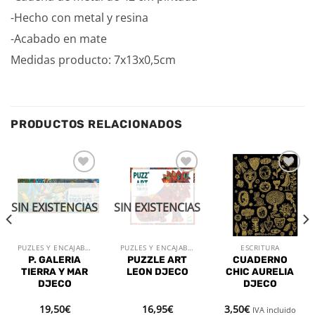
-Hecho con metal y resina
-Acabado en mate
Medidas producto: 7x13x0,5cm
PRODUCTOS RELACIONADOS
Añadir
Añadir
Añadir
a la
a la
a la
lista de
lista de
lista de
SIN EXISTENCIAS
SIN EXISTENCIAS
deseos
deseos
deseos
PUZLES Y ENCAJABLES
PUZLES Y ENCAJABLES
ESCRITURA
P. GALERIA
PUZZLE ART
CUADERNO
TIERRA Y MAR
LEON DJECO
CHIC AURELIA
DJECO
DJECO
19,50
€
16,95
€
3,50
€
IVA incluido