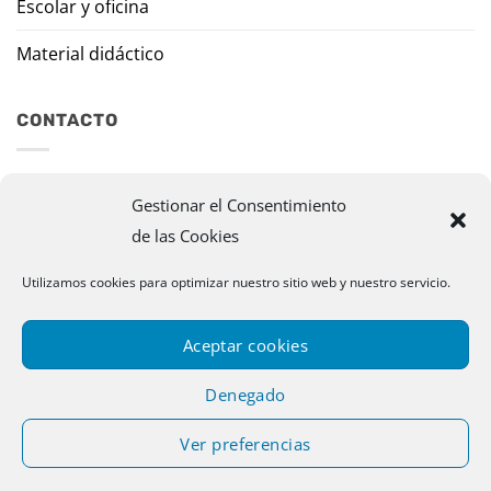
Escolar y oficina
Material didáctico
CONTACTO
Travesía Tomas de Burgui, 8 31013 Ansoáin (Navarra)
Gestionar el Consentimiento
de las Cookies
murazpi@murazpi.com
948 234 436 – 623 195 518
Utilizamos cookies para optimizar nuestro sitio web y nuestro servicio.
Aceptar cookies
Denegado
Ver preferencias
Copyright 2026 © Murazpi. Todos los derechos reservados |