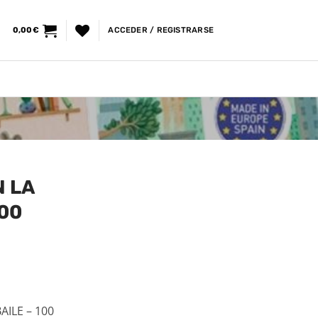
0,00
€
ACCEDER / REGISTRARSE
 LA
100
ILE – 100