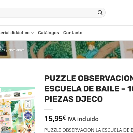
erial didáctico
Catálogos
Contacto
les y encajables
PUZZLE OBSERVACION
ESCUELA DE BAILE – 
Añadir
a la
PIEZAS DJECO
lista
de
deseos
15,95
€
IVA incluido
PUZZLE OBSERVACION LA ESCUELA DE BA