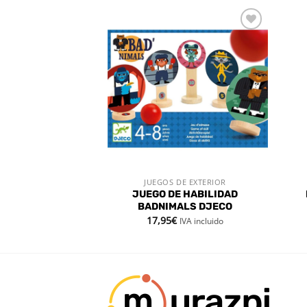
Añadir
Añadir
a la
a la
lista de
lista de
deseos
deseos
STENCIAS
DAD GRUESA
JUEGOS DE EXTERIOR
 RÁPIDA
VISTA RÁPIDA
JUEGO DE HABILIDAD
RENA DJECO
BADNIMALS DJECO
17,95
€
IVA incluido
IVA incluido