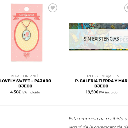
Añadir
Aña
a la
a l
lista de
lista
deseos
des
SIN EXISTENCIAS
REGALO INFANTÍL
PUZLES Y ENCAJABLES
VISTA RÁPIDA
VISTA RÁPIDA
LOVELY SWEET – PAJARO
P. GALERIA TIERRA Y MAR
DJECO
DJECO
4,50
€
19,50
€
IVA incluido
IVA incluido
Esta empresa ha recibido 
virtud de la convocatoria d