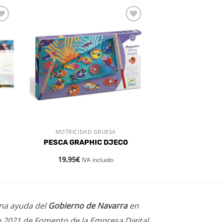
dir
Añadir
a
a la
 de
lista de
eos
deseos
MOTRICIDAD GRUESA
VISTA RÁPIDA
PESCA GRAPHIC DJECO
19,95
€
IVA incluido
una ayuda del
Gobierno de Navarra
en
e 2021 de Fomento de la Empresa Digital