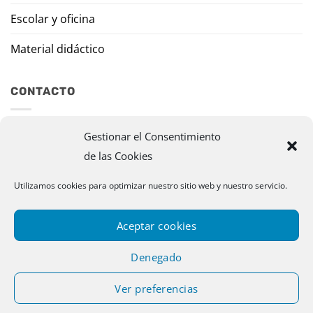
Escolar y oficina
Material didáctico
CONTACTO
Travesía Tomas de Burgui, 8 31013 Ansoáin (Navarra)
Gestionar el Consentimiento
de las Cookies
murazpi@murazpi.com
Utilizamos cookies para optimizar nuestro sitio web y nuestro servicio.
948 234 436 – 623 195 518
Aceptar cookies
Denegado
Ver preferencias