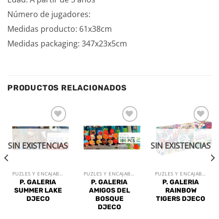
Número de jugadores:
Medidas producto: 61x38cm
Medidas packaging: 347x23x5cm
PRODUCTOS RELACIONADOS
Añadir
Añadir
Añadir
a la
a la
a la
lista de
lista de
lista de
SIN EXISTENCIAS
SIN EXISTENCIAS
deseos
deseos
deseos
PUZLES Y ENCAJABLES
PUZLES Y ENCAJABLES
PUZLES Y ENCAJABLES
P. GALERIA
P. GALERIA
P. GALERIA
SUMMER LAKE
AMIGOS DEL
RAINBOW
DJECO
BOSQUE
TIGERS DJECO
DJECO