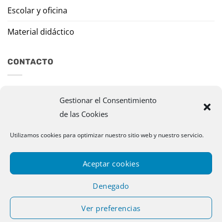
Escolar y oficina
Material didáctico
CONTACTO
Travesía Tomas de Burgui, 8 31013 Ansoáin (Navarra)
Gestionar el Consentimiento
de las Cookies
murazpi@murazpi.com
948 234 436 – 623 195 518
Utilizamos cookies para optimizar nuestro sitio web y nuestro servicio.
Aceptar cookies
Denegado
Ver preferencias