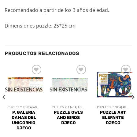
Recomendado a partir de los 3 años de edad.
Dimensiones puzzle: 25*25 cm
PRODUCTOS RELACIONADOS
Añadir
Añadir
Añadir
a la
a la
a la
lista de
lista de
lista de
SIN EXISTENCIAS
SIN EXISTENCIAS
deseos
deseos
deseos
PUZLES Y ENCAJABLES
PUZLES Y ENCAJABLES
PUZLES Y ENCAJABLES
P. GALERIA
PUZZLE OWLS
PUZZLE ART
DAMAS DEL
AND BIRDS
ELEFANTE
UNICORNIO
DJECO
DJECO
DJECO