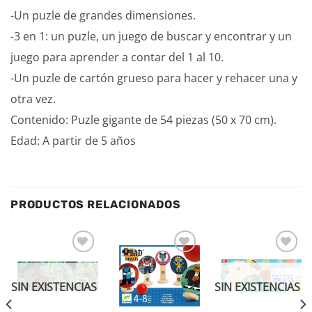
-Un puzle de grandes dimensiones.
-3 en 1: un puzle, un juego de buscar y encontrar y un
juego para aprender a contar del 1 al 10.
-Un puzle de cartón grueso para hacer y rehacer una y
otra vez.
Contenido: Puzle gigante de 54 piezas (50 x 70 cm).
Edad: A partir de 5 años
PRODUCTOS RELACIONADOS
Añadir
Añadir
Añadir
a la
a la
a la
lista de
lista de
lista de
SIN EXISTENCIAS
SIN EXISTENCIAS
deseos
deseos
deseos