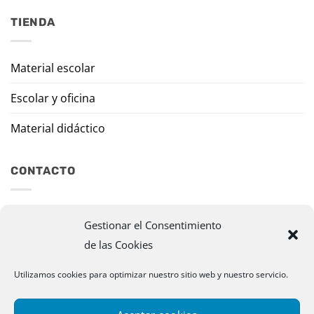
TIENDA
Material escolar
Escolar y oficina
Material didáctico
CONTACTO
Travesía Tomas de Burgui, 8 31013 Ansoáin (Navarra)
Gestionar el Consentimiento
de las Cookies
murazpi@murazpi.com
948 234 436 – 623 195 518
Utilizamos cookies para optimizar nuestro sitio web y nuestro servicio.