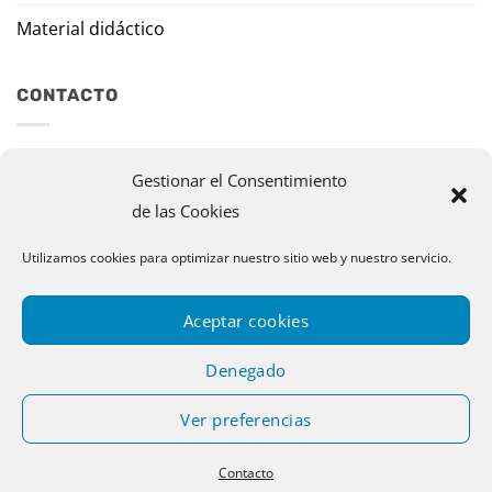
Material didáctico
CONTACTO
Travesía Tomas de Burgui, 8 31013 Ansoáin (Navarra)
Gestionar el Consentimiento
de las Cookies
murazpi@murazpi.com
948 234 436 – 623 195 518
Utilizamos cookies para optimizar nuestro sitio web y nuestro servicio.
Aceptar cookies
Denegado
Ver preferencias
Copyright 2026 © Murazpi. Todos los derechos reservados |
Contacto
Designed by Publispace