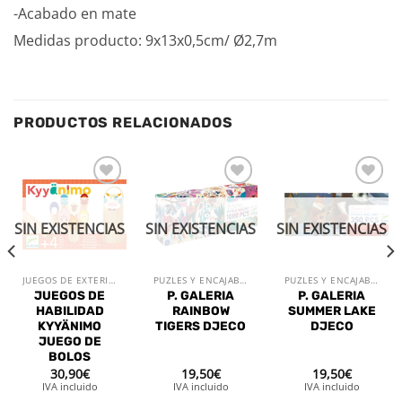
-Acabado en mate
Medidas producto: 9x13x0,5cm/ Ø2,7m
PRODUCTOS RELACIONADOS
Añadir
Añadir
Añadir
a la
a la
a la
lista de
lista de
lista de
SIN EXISTENCIAS
SIN EXISTENCIAS
SIN EXISTENCIAS
deseos
deseos
deseos
JUEGOS DE EXTERIOR
PUZLES Y ENCAJABLES
PUZLES Y ENCAJABLES
JUEGOS DE
P. GALERIA
P. GALERIA
HABILIDAD
RAINBOW
SUMMER LAKE
KYYÄNIMO
TIGERS DJECO
DJECO
JUEGO DE
BOLOS
30,90
€
19,50
€
19,50
€
IVA incluido
IVA incluido
IVA incluido