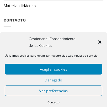
Material didáctico
CONTACTO
Travesía Tomas de Burgui, 8 31013 Ansoáin (Navarra)
Gestionar el Consentimiento
de las Cookies
murazpi@murazpi.com
948 234 436 – 623 195 518
Utilizamos cookies para optimizar nuestro sitio web y nuestro servicio.
Aceptar cookies
Denegado
Ver preferencias
Copyright 2026 © Murazpi. Todos los derechos reservados |
Contacto
Designed by Publispace