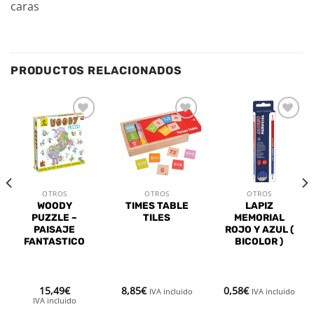
caras
PRODUCTOS RELACIONADOS
Añadir
Añadir
Añadir
a la
a la
a la
lista de
lista de
lista de
deseos
deseos
deseos
OTROS
OTROS
OTROS
WOODY
TIMES TABLE
LAPIZ
PUZZLE –
TILES
MEMORIAL
PAISAJE
ROJO Y AZUL (
FANTASTICO
BICOLOR )
15,49
€
8,85
€
0,58
€
IVA incluido
IVA incluido
IVA incluido