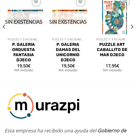
Añadir
Añadir
Añadir
a la
a la
a la
lista de
lista de
lista de
SIN EXISTENCIAS
SIN EXISTENCIAS
deseos
deseos
deseos
PUZLES Y ENCAJABLES
PUZLES Y ENCAJABLES
PUZLES Y ENCAJABLES
P. GALERIA
P. GALERIA
PUZZLE ART
ORQUESTA
DAMAS DEL
CABALLITO DE
FANTASIA
UNICORNIO
MAR DJECO
DJECO
DJECO
19,50
€
19,50
€
17,95
€
IVA incluido
IVA incluido
IVA incluido
Esta empresa ha recibido una ayuda del
Gobierno de