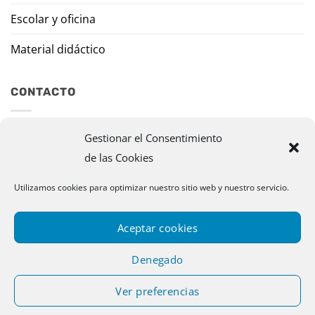
Escolar y oficina
Material didáctico
CONTACTO
Travesía Tomas de Burgui, 8 31013 Ansoáin (Navarra)
Gestionar el Consentimiento
de las Cookies
murazpi@murazpi.com
Utilizamos cookies para optimizar nuestro sitio web y nuestro servicio.
948 234 436 – 623 195 518
Aceptar cookies
Denegado
Ver preferencias