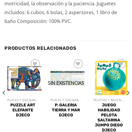
motricidad, la observación y la paciencia. Juguetes
incluidos: 6 cubos, 6 bolas, 2 aspersores, 1 libro de
baño Composición: 100% PVC.
PRODUCTOS RELACIONADOS
Añadir
Añadir
Añadir
a la
a la
a la
lista de
lista de
lista de
SIN EXISTENCIAS
deseos
deseos
deseos
PUZLES Y ENCAJABLES
PUZLES Y ENCAJABLES
PELOTAS Y BALONES
PUZZLE ART
P. GALERIA
JUEGO
ELEFANTE
TIERRA Y MAR
HABILIDAD
DJECO
DJECO
PELOTA
SALTARINA
JUMPO DIEGO
DJECO