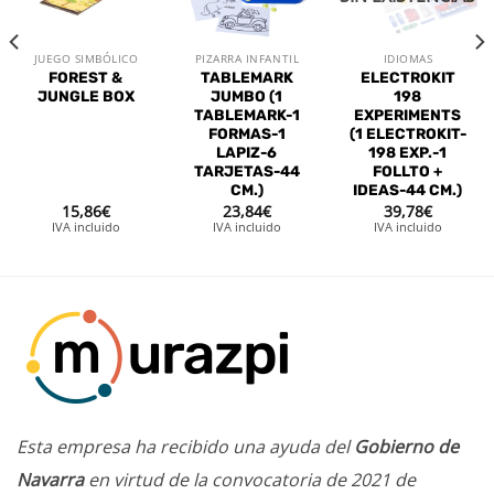
deseos
deseos
deseos
JUEGO SIMBÓLICO
PIZARRA INFANTIL
IDIOMAS
FOREST &
TABLEMARK
ELECTROKIT
JUNGLE BOX
JUMBO (1
198
TABLEMARK-1
EXPERIMENTS
FORMAS-1
(1 ELECTROKIT-
LAPIZ-6
198 EXP.-1
TARJETAS-44
FOLLTO +
CM.)
IDEAS-44 CM.)
15,86
€
23,84
€
39,78
€
IVA incluido
IVA incluido
IVA incluido
Esta empresa ha recibido una ayuda del
Gobierno de
Navarra
en virtud de la convocatoria de 2021 de