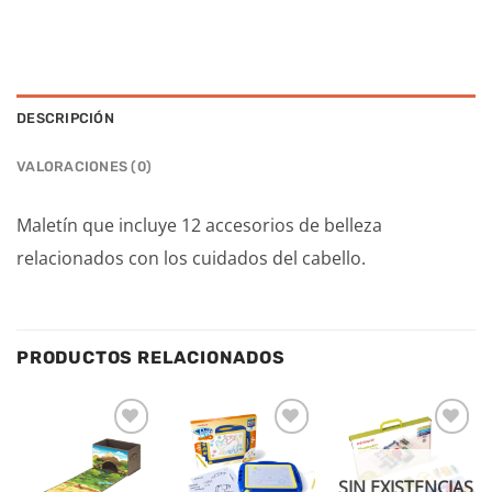
DESCRIPCIÓN
VALORACIONES (0)
Maletín que incluye 12 accesorios de belleza
relacionados con los cuidados del cabello.
PRODUCTOS RELACIONADOS
Añadir
Añadir
Añadir
a la
a la
a la
lista de
lista de
lista de
SIN EXISTENCIAS