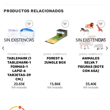
PRODUCTOS RELACIONADOS
Añadir
Añadir
Añadir
a la
a la
a la
lista de
lista de
lista de
SIN EXISTENCIAS
SIN EXISTENCIAS
deseos
deseos
deseos
PIZARRA INFANTIL
JUEGO SIMBÓLICO
JUEGO SIMBÓLICO
TABLEMARK (1
FOREST &
ANIMALES
TABLEMARK-1
JUNGLE BOX
SELVA 7
FORMAS-1
FIGURAS (BOTE
LAPIZ-6
CON ASA)
TARJETAS-39
CM.)
20,65
€
15,86
€
33,40
€
IVA incluido
IVA incluido
IVA incluido