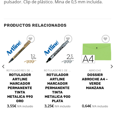
pulsador. Clip de plástico. Mina de 0,5 mm incluida.
PRODUCTOS RELACIONADOS
Añadir
Añadir
Añadir
a la
a la
a la
lista de
lista de
lista de
deseos
deseos
deseos
ROTULADORES DE OFICINA
ROTULADORES DE OFICINA
ABROCHE
ROTULADOR
ROTULADOR
DOSSIER
ARTLINE
ARTLINE
ABROCHE A4 –
MARCADOR
MARCADOR
VERDE
PERMANENTE
PERMANENTE
MANZANA
TINTA
TINTA
METALICA 990
METALICA 900
ORO
PLATA
3,55
€
3,25
€
0,64
€
IVA incluido
IVA incluido
IVA incluido