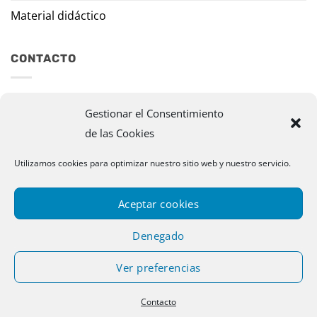
Material didáctico
CONTACTO
Travesía Tomas de Burgui, 8 31013 Ansoáin (Navarra)
Gestionar el Consentimiento
de las Cookies
murazpi@murazpi.com
948 234 436 – 623 195 518
Utilizamos cookies para optimizar nuestro sitio web y nuestro servicio.
Aceptar cookies
Denegado
Ver preferencias
Copyright 2026 © Murazpi. Todos los derechos reservados |
Contacto
Designed by Publispace