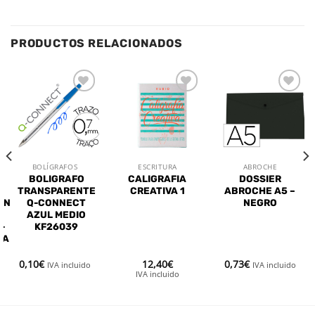
PRODUCTOS RELACIONADOS
Añadir
Añadir
Añadir
a la
a la
a la
lista de
lista de
lista de
deseos
deseos
deseos
BOLÍGRAFOS
ESCRITURA
ABROCHE
BOLIGRAFO
CALIGRAFIA
DOSSIER
TRANSPARENTE
CREATIVA 1
ABROCHE A5 –
ON
Q-CONNECT
NEGRO
AZUL MEDIO
-
KF26039
TA
0,10
€
12,40
€
0,73
€
IVA incluido
IVA incluido
IVA incluido