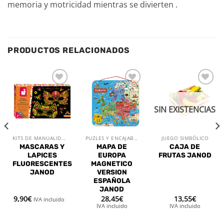
memoria y motricidad mientras se divierten .
PRODUCTOS RELACIONADOS
Añadir
Añadir
Añadir
a la
a la
a la
lista de
lista de
lista de
SIN EXISTENCIAS
deseos
deseos
deseos
KITS DE MANUALIDADES
PUZLES Y ENCAJABLES
JUEGO SIMBÓLICO
MASCARAS Y
MAPA DE
CAJA DE
LAPICES
EUROPA
FRUTAS JANOD
FLUORESCENTES
MAGNETICO
JANOD
VERSION
ESPAÑOLA
JANOD
9,90
€
28,45
€
13,55
€
IVA incluido
IVA incluido
IVA incluido