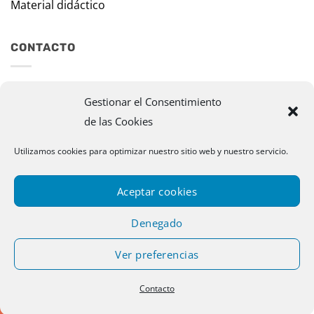
Material didáctico
CONTACTO
Travesía Tomas de Burgui, 8 31013 Ansoáin (Navarra)
Gestionar el Consentimiento
de las Cookies
murazpi@murazpi.com
948 234 436 – 623 195 518
Utilizamos cookies para optimizar nuestro sitio web y nuestro servicio.
Aceptar cookies
Denegado
Ver preferencias
Copyright 2026 © Murazpi. Todos los derechos reservados |
Contacto
Designed by Publispace