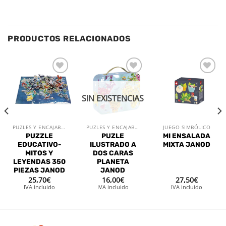
PRODUCTOS RELACIONADOS
Añadir
Añadir
Añadir
a la
a la
a la
lista de
lista de
lista de
SIN EXISTENCIAS
deseos
deseos
deseos
PUZLES Y ENCAJABLES
PUZLES Y ENCAJABLES
JUEGO SIMBÓLICO
PUZZLE
PUZLE
MI ENSALADA
EDUCATIVO-
ILUSTRADO A
MIXTA JANOD
MITOS Y
DOS CARAS
LEYENDAS 350
PLANETA
PIEZAS JANOD
JANOD
25,70
€
16,00
€
27,50
€
IVA incluido
IVA incluido
IVA incluido