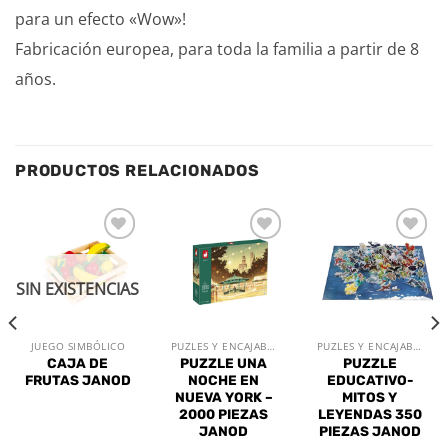
para un efecto «Wow»!
Fabricación europea, para toda la familia a partir de 8
años.
PRODUCTOS RELACIONADOS
Añadir
Añadir
Añadir
a la
a la
a la
lista de
lista de
lista de
SIN EXISTENCIAS
deseos
deseos
deseos
JUEGO SIMBÓLICO
PUZLES Y ENCAJABLES
PUZLES Y ENCAJABLES
CAJA DE
PUZZLE UNA
PUZZLE
FRUTAS JANOD
NOCHE EN
EDUCATIVO-
NUEVA YORK –
MITOS Y
2000 PIEZAS
LEYENDAS 350
JANOD
PIEZAS JANOD