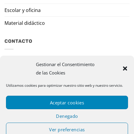
Escolar y oficina
Material didáctico
CONTACTO
Travesía Tomas de Burgui, 8 31013 Ansoáin (Navarra)
Gestionar el Consentimiento
de las Cookies
murazpi@murazpi.com
948 234 436 – 623 195 518
Utilizamos cookies para optimizar nuestro sitio web y nuestro servicio.
Aceptar cookies
Denegado
Ver preferencias