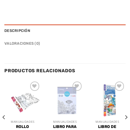
DESCRIPCIÓN
VALORACIONES (0)
PRODUCTOS RELACIONADOS
Añadir
Añadir
Añadir
a la
a la
a la
lista de
lista de
lista de
deseos
deseos
deseos
MANUALIDADES
MANUALIDADES
MANUALIDADES
ROLLO
LIBRO PARA
LIBRO DE