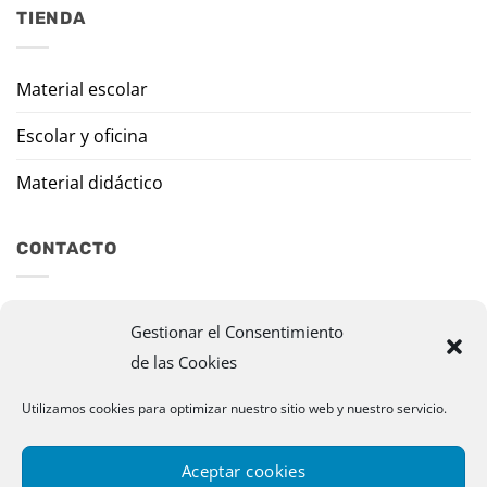
TIENDA
Material escolar
Escolar y oficina
Material didáctico
CONTACTO
Travesía Tomas de Burgui, 8 31013 Ansoáin (Navarra)
Gestionar el Consentimiento
de las Cookies
murazpi@murazpi.com
948 234 436 – 623 195 518
Utilizamos cookies para optimizar nuestro sitio web y nuestro servicio.
Aceptar cookies