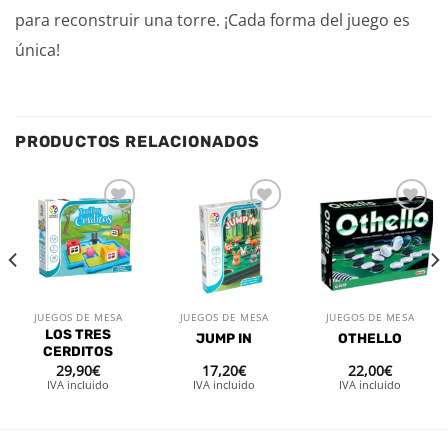
para reconstruir una torre. ¡Cada forma del juego es
única!
PRODUCTOS RELACIONADOS
Añadir
Añadir
Añadir
a la
a la
a la
lista de
lista de
lista de
deseos
deseos
deseos
JUEGOS DE MESA
JUEGOS DE MESA
JUEGOS DE MESA
LOS TRES
JUMP IN
OTHELLO
CERDITOS
29,90
€
17,20
€
22,00
€
IVA incluido
IVA incluido
IVA incluido