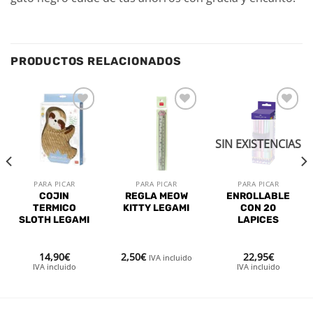
PRODUCTOS RELACIONADOS
Añadir
Añadir
Añadir
a la
a la
a la
lista de
lista de
lista de
SIN EXISTENCIAS
deseos
deseos
deseos
PARA PICAR
PARA PICAR
PARA PICAR
COJIN
REGLA MEOW
ENROLLABLE
E
TERMICO
KITTY LEGAMI
CON 20
SLOTH LEGAMI
LAPICES
14,90
€
2,50
€
22,95
€
IVA incluido
IVA incluido
IVA incluido