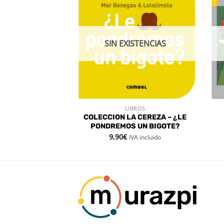
Añadir
Añadir
a la
a la
lista de
lista de
deseos
deseos
SIN EXISTENCIAS
BROS
LIBROS
 RÁPIDA
VISTA RÁPIDA
COLECCION LA CEREZA – ¿LE
 – CASALS
PONDREMOS UN BIGOTE?
9,90
€
VA incluido
IVA incluido