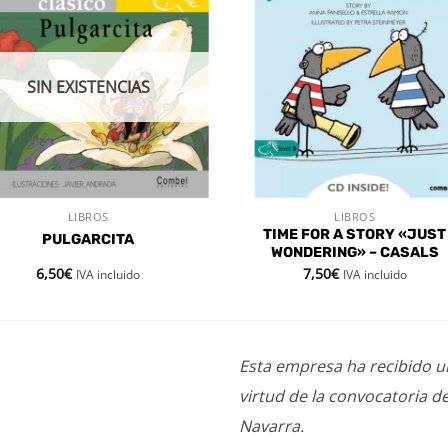
Añadir
Aña
a la
a l
lista de
lista
deseos
des
SIN EXISTENCIAS
LIBROS
LIBROS
VISTA RÁPIDA
VISTA RÁPIDA
TIME FOR A STORY «JUST
PULGARCITA
WONDERING» – CASALS
6,50
€
7,50
€
IVA incluido
IVA incluido
Esta empresa ha recibido 
virtud de la convocatoria d
Navarra.