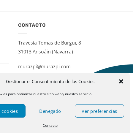
CONTACTO
Travesía Tomas de Burgui, 8
31013 Ansoáin (Navarra)
murazpi@murazpi.com
948 234 436 – 623 195 518
Gestionar el Consentimiento de las Cookies
kies para optimizar nuestro sitio web y nuestro servicio.
 cookies
Denegado
Ver preferencias
Contacto
ublispace