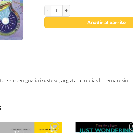
MUNDU MAGIKOA cantidad
Añadir al carrito
en den guztia ikusteko, argiztatu irudiak linternarekin. Ira
S