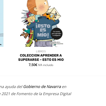
dir
Añadir
a
a la
 de
lista de
eos
deseos
LIBROS
VISTA RÁPIDA
COLECCION APRENDER A
SUPERARSE – ESTO ES MIO
7,50
€
IVA incluido
una ayuda del
Gobierno de Navarra
en
e 2021 de Fomento de la Empresa Digital