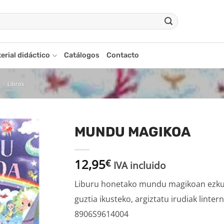
erial didáctico
Catálogos
Contacto
/
Libros
MUNDU MAGIKOA
Añadir
12,95
a la
€
IVA incluido
lista
de
Liburu honetako mundu magikoan ezku
deseos
guztia ikusteko, argiztatu irudiak lintern
8906S9614004