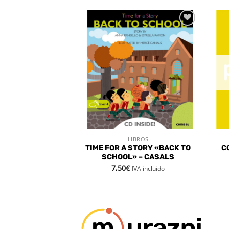
Añadir
Añadir
a la
a la
lista de
lista de
deseos
deseos
STENCIAS
BROS
LIBROS
 RÁPIDA
VISTA RÁPIDA
L CUENTO MÁS
TIME FOR A STORY «BACK TO
C
DEL MUNDO
SCHOOL» – CASALS
7,50
€
IVA incluido
IVA incluido