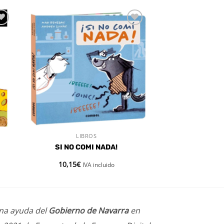
dir
Añadir
a
a la
 de
lista de
eos
deseos
LIBROS
VISTA RÁPIDA
SI NO COMI NADA!
10,15
€
IVA incluido
una ayuda del
Gobierno de Navarra
en