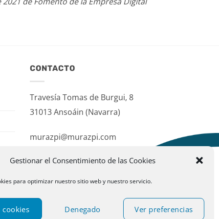
e 2021 de Fomento de la Empresa Digital
CONTACTO
Travesía Tomas de Burgui, 8
31013 Ansoáin (Navarra)
murazpi@murazpi.com
948 234 436 – 623 195 518
Gestionar el Consentimiento de las Cookies
kies para optimizar nuestro sitio web y nuestro servicio.
 cookies
Denegado
Ver preferencias