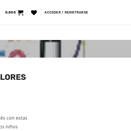
0,00
€
ACCEDER / REGISTRARSE
OLORES
lés con estas
os niños