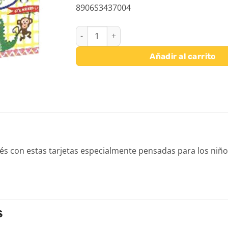
8906S3437004
LAS FORMAS Y LOS COLORES EN INGLES can
Añadir al carrito
lés con estas tarjetas especialmente pensadas para los niñ
S