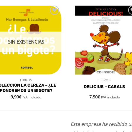
Añadir
Aña
a la
a l
lista de
lista
deseos
des
SIN EXISTENCIAS
LIBROS
LIBROS
VISTA RÁPIDA
VISTA RÁPIDA
OLECCION LA CEREZA – ¿LE
DELICIUS – CASALS
PONDREMOS UN BIGOTE?
9,90
€
7,50
€
IVA incluido
IVA incluido
Esta empresa ha recibido 