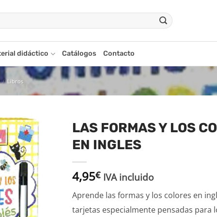
erial didáctico
Catálogos
Contacto
/
Libros
LAS FORMAS Y LOS C
EN INGLES
Añadir
a la
lista
4,95
€
de
IVA incluido
deseos
Aprende las formas y los colores en ing
tarjetas especialmente pensadas para l