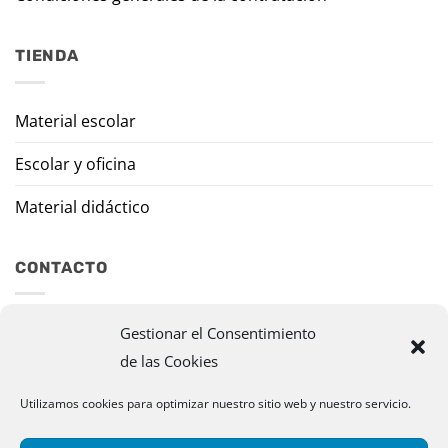
TIENDA
Material escolar
Escolar y oficina
Material didáctico
CONTACTO
Travesía Tomas de Burgui, 8 31013 Ansoáin (Navarra)
Gestionar el Consentimiento
de las Cookies
murazpi@murazpi.com
Utilizamos cookies para optimizar nuestro sitio web y nuestro servicio.
948 234 436 – 623 195 518