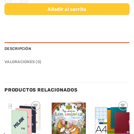
Añadir al carrito
DESCRIPCIÓN
VALORACIONES (0)
PRODUCTOS RELACIONADOS
Añadir
Añadir
Añadir
a la
a la
a la
lista de
lista de
lista de
deseos
deseos
deseos