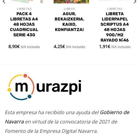
LIBRETAS
LIBROS
LIBRETAS
PACK 4
AGUR,
LIBRETA
LIBRETAS A4
BEKAIZKERIA.
LIDERPAPEL
48 HOJAS
KAIXO,
SCRIPTUS A4
CUADRICUAL
KONFIANTZA!
48 HOJAS
SERIE 430
90G/M2
RAYADO N¦46
8,90
€
4,25
€
1,91
€
IVA incluido
IVA incluido
IVA incluido
Esta empresa ha recibido una ayuda del
Gobierno de
Navarra
en virtud de la convocatoria de 2021 de
Fomento de la Empresa Digital Navarra.