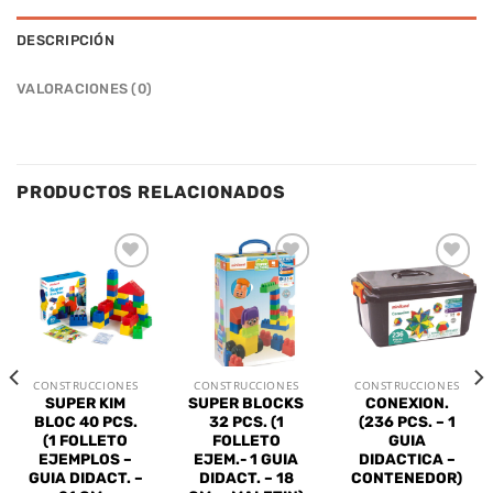
DESCRIPCIÓN
VALORACIONES (0)
PRODUCTOS RELACIONADOS
Añadir
Añadir
Añadir
a la
a la
a la
lista de
lista de
lista de
deseos
deseos
deseos
CONSTRUCCIONES
CONSTRUCCIONES
CONSTRUCCIONES
SUPER KIM
SUPER BLOCKS
CONEXION.
BLOC 40 PCS.
32 PCS. (1
(236 PCS. – 1
(1 FOLLETO
FOLLETO
GUIA
EJEMPLOS –
EJEM.- 1 GUIA
DIDACTICA –
GUIA DIDACT. –
DIDACT. – 18
CONTENEDOR)