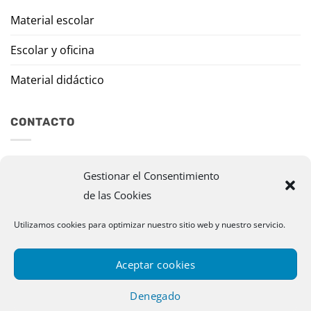
Material escolar
Escolar y oficina
Material didáctico
CONTACTO
Travesía Tomas de Burgui, 8 31013 Ansoáin (Navarra)
Gestionar el Consentimiento
de las Cookies
murazpi@murazpi.com
948 234 436 – 623 195 518
Utilizamos cookies para optimizar nuestro sitio web y nuestro servicio.
Aceptar cookies
Denegado