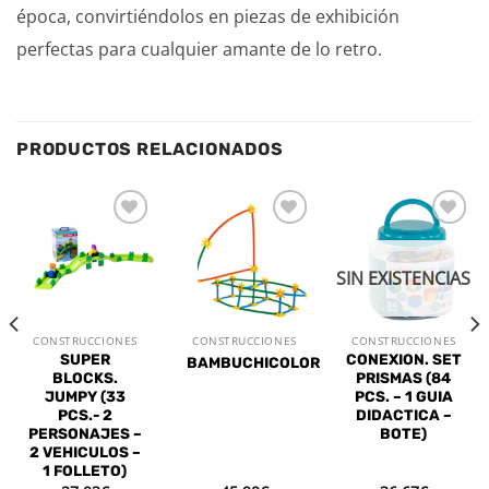
época, convirtiéndolos en piezas de exhibición
perfectas para cualquier amante de lo retro.
PRODUCTOS RELACIONADOS
Añadir
Añadir
Añadir
a la
a la
a la
lista de
lista de
lista de
SIN EXISTENCIAS
deseos
deseos
deseos
CONSTRUCCIONES
CONSTRUCCIONES
CONSTRUCCIONES
SUPER
CONEXION. SET
BAMBUCHICOLOR
BLOCKS.
PRISMAS (84
JUMPY (33
PCS. – 1 GUIA
PCS.- 2
DIDACTICA –
PERSONAJES –
BOTE)
2 VEHICULOS –
1 FOLLETO)