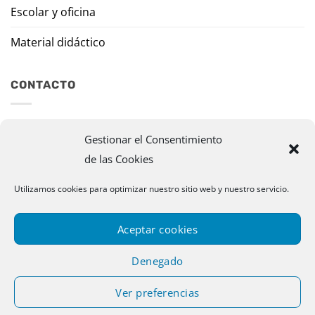
Escolar y oficina
Material didáctico
CONTACTO
Travesía Tomas de Burgui, 8 31013 Ansoáin (Navarra)
Gestionar el Consentimiento
de las Cookies
murazpi@murazpi.com
948 234 436 – 623 195 518
Utilizamos cookies para optimizar nuestro sitio web y nuestro servicio.
Aceptar cookies
Denegado
Ver preferencias
Copyright 2026 © Murazpi. Todos los derechos reservados |