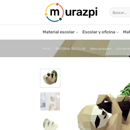
Saltar
Buscar
al
por:
contenido
Material escolar
Escolar y oficina
Mat
Inicio
/
MATERIAL ESCOLAR
/
Manualidades
/
Kits de 