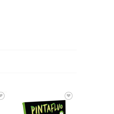
dir
Añadir
a
a la
 de
lista de
eos
deseos