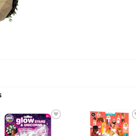
S
Añadir
Aña
a la
a l
lista de
lista
deseos
des