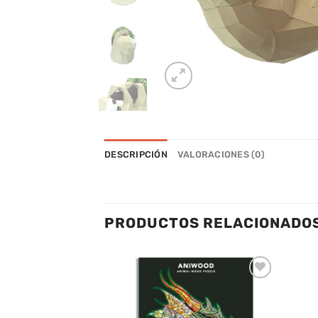
DESCRIPCIÓN
VALORACIONES (0)
PRODUCTOS RELACIONADO
Añadir
Añadir
a la
a la
lista de
lista de
deseos
deseos