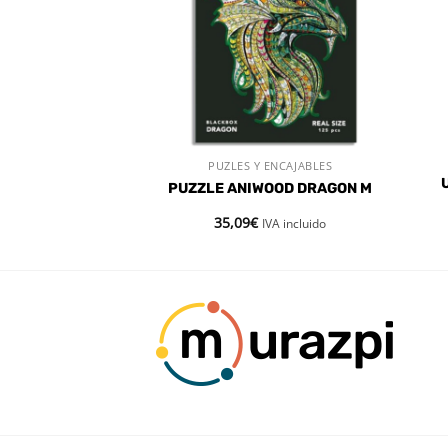
ANUALIDADES
PUZLES Y ENCAJABLES
 RÁPIDA
VISTA RÁPIDA
NDOW ART
PUZZLE ANIWOOD DRAGON M
35,09
€
IVA incluido
IVA incluido