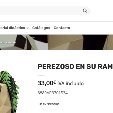
erial didáctico
Catálogos
Contacto
manualidades
PEREZOSO EN SU RAM
Añadir
33,00
a la
€
IVA incluido
lista
de
8880AP3701534
deseos
Sin existencias