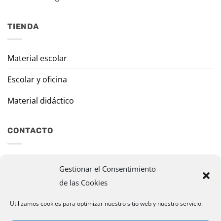
TIENDA
Material escolar
Escolar y oficina
Material didáctico
CONTACTO
Travesía Tomas de Burgui, 8 31013 Ansoáin (Navarra)
Gestionar el Consentimiento
de las Cookies
murazpi@murazpi.com
948 234 436 – 623 195 518
Utilizamos cookies para optimizar nuestro sitio web y nuestro servicio.