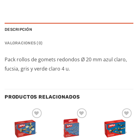
DESCRIPCIÓN
VALORACIONES (0)
Pack rollos de gomets redondos Ø 20 mm azul claro,
fucsia, gris y verde claro 4 u.
PRODUCTOS RELACIONADOS
Añadir
Añadir
Añadir
a la
a la
a la
lista de
lista de
lista de
deseos
deseos
deseos