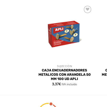
Añadir
Añadir
a la
a la
lista de
lista de
deseos
deseos
ECCIÓN
SUJECCIÓN
 RÁPIDA
VISTA RÁPIDA
RNADORES
CAJA ENCUADERNADORES
MM CAJA 100 U.
METALICOS CON ARANDELA 50
ME
MM 100 UD APLI
3,37
€
VA incluido
IVA incluido