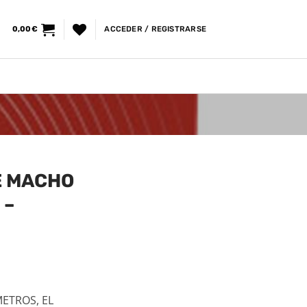
0,00
€
ACCEDER / REGISTRARSE
E MACHO
 –
ETROS, EL