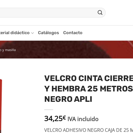
erial didáctico
Catálogos
Contacto
o y masilla
VELCRO CINTA CIERR
Y HEMBRA 25 METROS
adir
a la
NEGRO APLI
ista
de
seos
34,25
€
IVA incluido
VELCRO ADHESIVO NEGRO CAJA DE 25 M