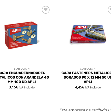
Añadir
Aña
a la
a l
lista de
lista
deseos
des
SUJECCIÓN
SUJECCIÓN
VISTA RÁPIDA
VISTA RÁPIDA
CAJA ENCUADERNADORES
CAJA FASTENERS METALIC
TALICOS CON ARANDELA 40
DORADOS 90 X 12 MM 50 U
MM 100 UD APLI
APLI
3,15
€
4,45
€
IVA incluido
IVA incluido
Esta empresa ha recibido 