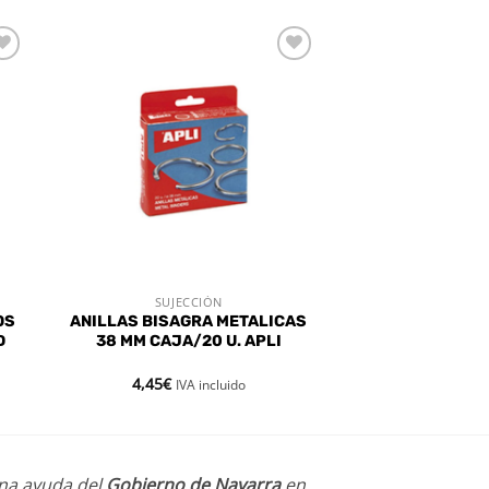
dir
Añadir
a
a la
 de
lista de
eos
deseos
SUJECCIÓN
VISTA RÁPIDA
OS
ANILLAS BISAGRA METALICAS
D
38 MM CAJA/20 U. APLI
4,45
€
IVA incluido
una ayuda del
Gobierno de Navarra
en