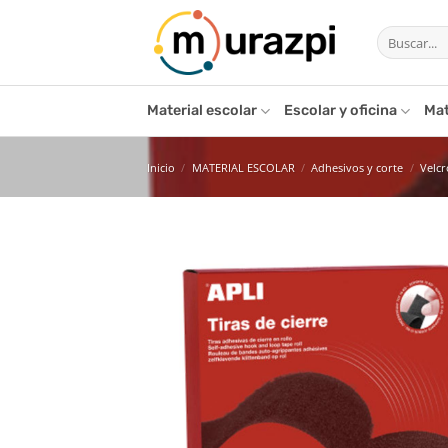
Saltar
Buscar
al
por:
contenido
Material escolar
Escolar y oficina
Mat
Inicio
/
MATERIAL ESCOLAR
/
Adhesivos y corte
/
Velcr
Añ
l
de