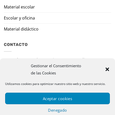
Material escolar
Escolar y oficina
Material didáctico
CONTACTO
Travesía Tomas de Burgui, 8 31013 Ansoáin (Navarra)
Gestionar el Consentimiento
murazpi@murazpi.com
de las Cookies
948 234 436 – 623 195 518
Utilizamos cookies para optimizar nuestro sitio web y nuestro servicio.
Aceptar cookies
Denegado