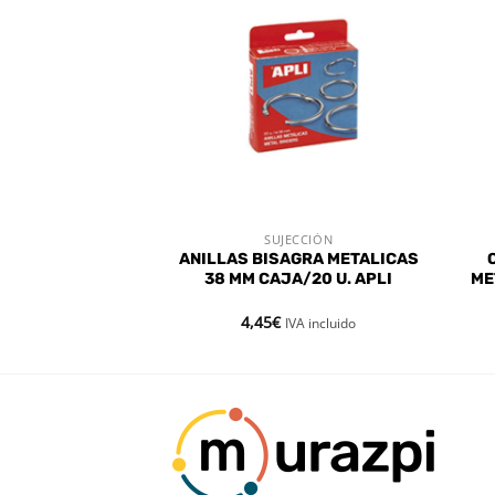
Añadir
Añadir
a la
a la
lista de
lista de
deseos
deseos
ECCIÓN
SUJECCIÓN
 RÁPIDA
VISTA RÁPIDA
BATIBLE 25MM –
ANILLAS BISAGRA METALICAS
 UDS
38 MM CAJA/20 U. APLI
ME
4,45
€
VA incluido
IVA incluido