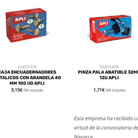
Añadir
Aña
a la
a l
lista de
lista
deseos
des
SUJECCIÓN
SUJECCIÓN
VISTA RÁPIDA
VISTA RÁPIDA
CAJA ENCUADERNADORES
PINZA PALA ABATIBLE 32
TALICOS CON ARANDELA 40
12U APLI
MM 100 UD APLI
3,15
€
1,71
€
IVA incluido
IVA incluido
Esta empresa ha recibido 
virtud de la convocatoria d
Navarra.