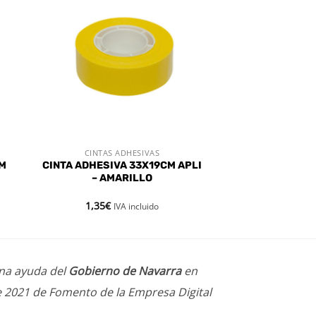
dir
Añadir
a
a la
 de
lista de
eos
deseos
CINTAS ADHESIVAS
VISTA RÁPIDA
MM
CINTA ADHESIVA 33X19CM APLI
– AMARILLO
1,35
€
IVA incluido
una ayuda del
Gobierno de Navarra
en
e 2021 de Fomento de la Empresa Digital