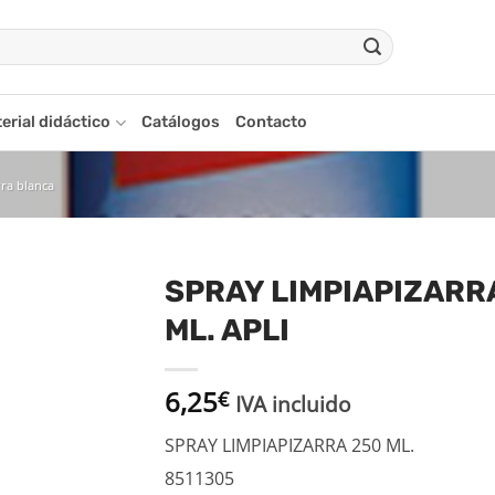
erial didáctico
Catálogos
Contacto
rra blanca
SPRAY LIMPIAPIZARR
ML. APLI
adir
a la
ista
6,25
€
de
IVA incluido
seos
SPRAY LIMPIAPIZARRA 250 ML.
8511305