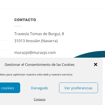
CONTACTO
Travesía Tomas de Burgui, 8
31013 Ansoáin (Navarra)
murazpi@murazpi.com
948 234 436 – 623 195 518
Gestionar el Consentimiento de las Cookies
kies para optimizar nuestro sitio web y nuestro servicio.
 cookies
Denegado
Ver preferencias
Contacto
ublispace