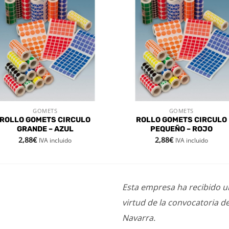
Añadir
Aña
a la
a l
lista de
lista
deseos
des
GOMETS
GOMETS
VISTA RÁPIDA
VISTA RÁPIDA
ROLLO GOMETS CIRCULO
ROLLO GOMETS CIRCULO
GRANDE – AZUL
PEQUEÑO – ROJO
2,88
€
2,88
€
IVA incluido
IVA incluido
Esta empresa ha recibido 
virtud de la convocatoria d
Navarra.