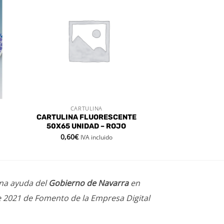
dir
Añadir
a
a la
 de
lista de
eos
deseos
CARTULINA
VISTA RÁPIDA
CARTULINA FLUORESCENTE
50X65 UNIDAD – ROJO
0,60
€
IVA incluido
una ayuda del
Gobierno de Navarra
en
e 2021 de Fomento de la Empresa Digital