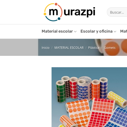
Saltar
Buscar
al
por:
contenido
Material escolar
Escolar y oficina
Mat
Inicio
/
MATERIAL ESCOLAR
/
Plástica
/
Gomets
Añ
l
de