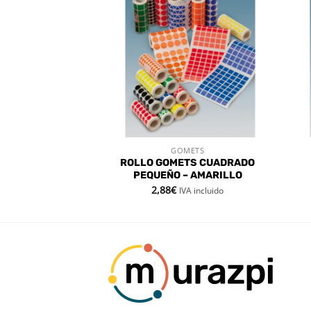
Añadir
Añadir
a la
a la
lista de
lista de
deseos
deseos
METS
GOMETS
 RÁPIDA
VISTA RÁPIDA
TS CUADRADO
ROLLO GOMETS CUADRADO
 – VERDE
PEQUEÑO – AMARILLO
2,88
€
VA incluido
IVA incluido