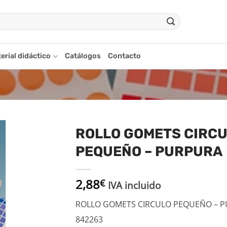
erial didáctico
Catálogos
Contacto
ROLLO GOMETS CIRC
PEQUEÑO – PURPURA
adir
a la
ista
2,88
€
de
IVA incluido
seos
ROLLO GOMETS CIRCULO PEQUEÑO – 
842263