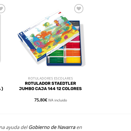
dir
Añadir
a
a la
 de
lista de
eos
deseos
ROTULADORES ESCOLARES
VISTA RÁPIDA
ROTULADOR STAEDTLER
 )
JUMBO CAJA 144 12 COLORES
75,80
€
IVA incluido
una ayuda del
Gobierno de Navarra
en