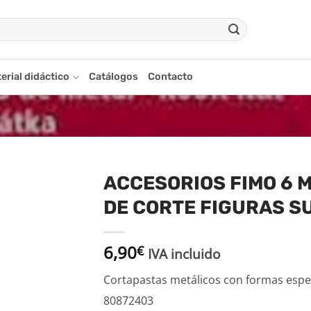
erial didáctico
Catálogos
Contacto
ACCESORIOS FIMO 6 
DE CORTE FIGURAS S
adir
a la
ista
6,90
€
de
IVA incluido
seos
Cortapastas metálicos con formas espe
80872403