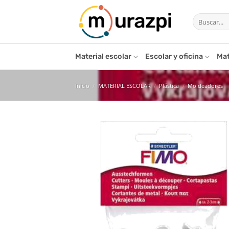
Saltar
Buscar
al
por:
contenido
Material escolar
Escolar y oficina
Mat
Inicio
/
MATERIAL ESCOLAR
/
Plástica
/
Moldeadores
Añ
l
de