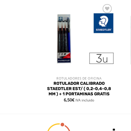
Añadir
Añadir
a la
a la
lista de
lista de
deseos
deseos
AS Y SACAPUNTAS
ROTULADORES DE OFICINA
 RÁPIDA
VISTA RÁPIDA
ULAR NORIS 119
ROTULADOR CALIBRADO
IDAD
STAEDTLER EST/ ( 0,2-0,4-0,8
MM ) + 1 PORTAMINAS GRATIS
6,50
€
VA incluido
IVA incluido