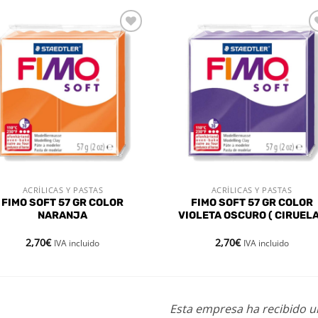
Añadir
Aña
a la
a l
lista de
lista
deseos
des
ACRÍLICAS Y PASTAS
ACRÍLICAS Y PASTAS
VISTA RÁPIDA
VISTA RÁPIDA
FIMO SOFT 57 GR COLOR
FIMO SOFT 57 GR COLOR
NARANJA
VIOLETA OSCURO ( CIRUELA
2,70
€
2,70
€
IVA incluido
IVA incluido
Esta empresa ha recibido 