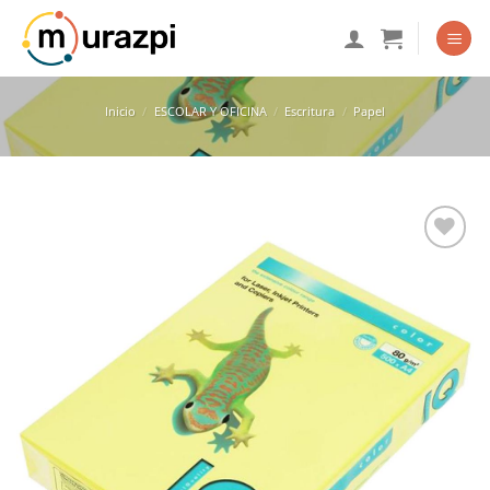
Saltar
al
contenido
Inicio
/
ESCOLAR Y OFICINA
/
Escritura
/
Papel
Añadir
a la
lista
de
deseos