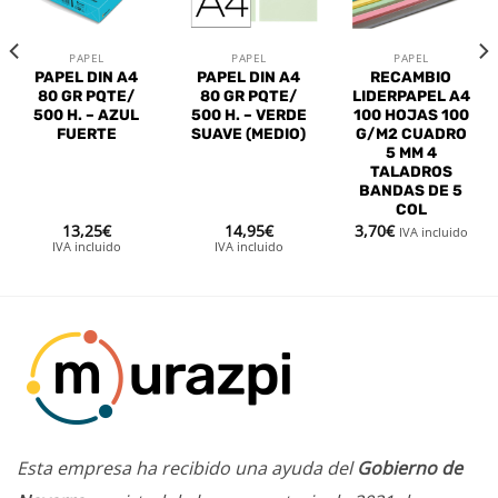
deseos
deseos
deseos
PAPEL
PAPEL
PAPEL
PAPEL DIN A4
PAPEL DIN A4
RECAMBIO
80 GR PQTE/
80 GR PQTE/
LIDERPAPEL A4
500 H. – AZUL
500 H. – VERDE
100 HOJAS 100
FUERTE
SUAVE (MEDIO)
G/M2 CUADRO
5 MM 4
TALADROS
BANDAS DE 5
COL
13,25
€
14,95
€
3,70
€
IVA incluido
IVA incluido
IVA incluido
Esta empresa ha recibido una ayuda del
Gobierno de