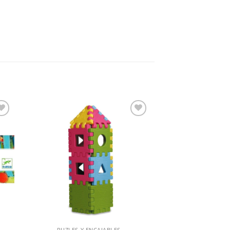
dir
Añadir
a
a la
 de
lista de
eos
deseos
PUZLES Y ENCAJABLES