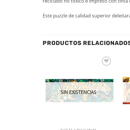
reciclado no tóxico e impreso con tinta 
Este puzzle de calidad superior deleita
PRODUCTOS RELACIONADO
Añadir
Añadir
a la
a la
lista de
lista de
deseos
deseos
SIN EXISTENCIAS
 ENCAJABLES
PUZLES Y ENCAJABLES