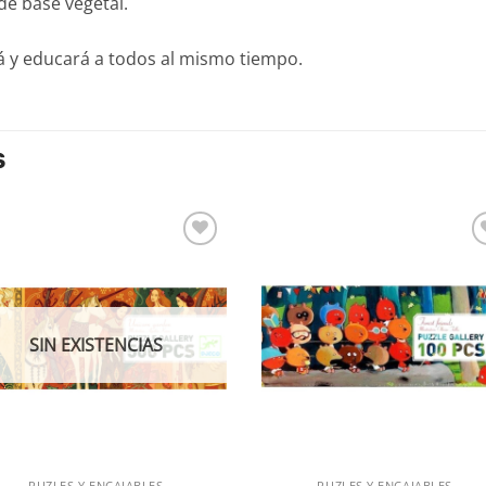
de base vegetal.
rá y educará a todos al mismo tiempo.
S
Añadir
Aña
a la
a l
lista de
lista
deseos
des
SIN EXISTENCIAS
PUZLES Y ENCAJABLES
PUZLES Y ENCAJABLES