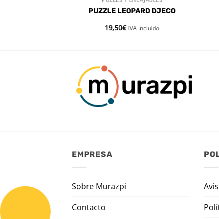
 RÁPIDA
VISTA RÁPIDA
C JUNGLE
PUZZLE LEOPARD DJECO
19,50
€
IVA incluido
IVA incluido
EMPRESA
POL
Sobre Murazpi
Avis
Contacto
Polí