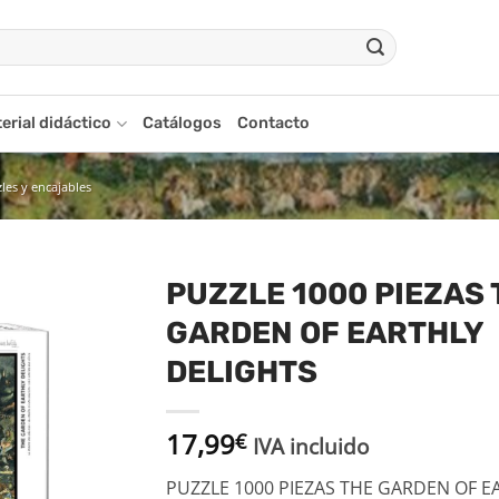
erial didáctico
Catálogos
Contacto
les y encajables
PUZZLE 1000 PIEZAS 
GARDEN OF EARTHLY
adir
a la
DELIGHTS
ista
de
seos
17,99
€
IVA incluido
PUZZLE 1000 PIEZAS THE GARDEN OF E