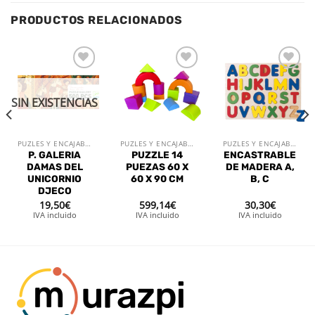
PRODUCTOS RELACIONADOS
Añadir
Añadir
Añadir
a la
a la
a la
lista de
lista de
lista de
SIN EXISTENCIAS
deseos
deseos
deseos
PUZLES Y ENCAJABLES
PUZLES Y ENCAJABLES
PUZLES Y ENCAJABLES
P. GALERIA
PUZZLE 14
ENCASTRABLE
DAMAS DEL
PUEZAS 60 X
DE MADERA A,
UNICORNIO
60 X 90 CM
B, C
DJECO
19,50
€
599,14
€
30,30
€
IVA incluido
IVA incluido
IVA incluido