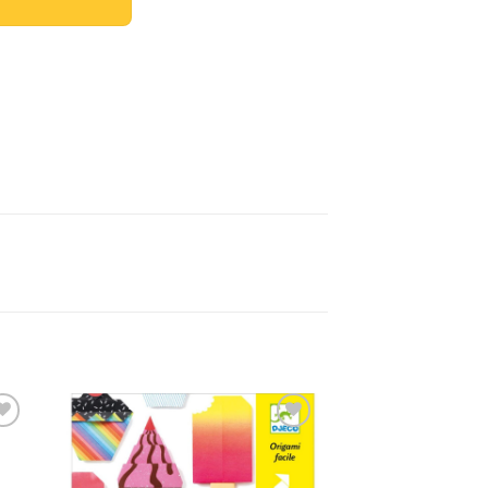
dir
Añadir
a
a la
 de
lista de
eos
deseos