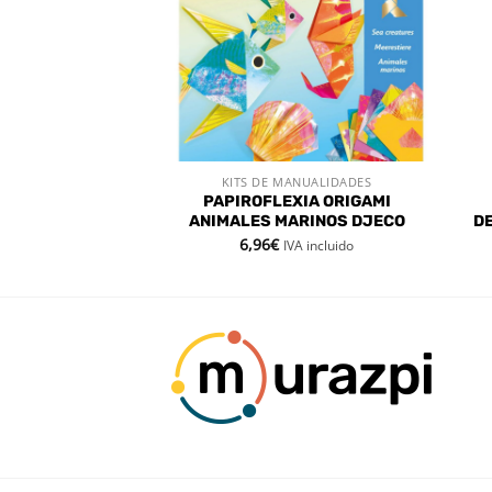
ANUALIDADES
KITS DE MANUALIDADES
 RÁPIDA
VISTA RÁPIDA
OS PARA CREAR
PAPIROFLEXIA ORIGAMI
OTS
ANIMALES MARINOS DJECO
D
6,96
€
IVA incluido
IVA incluido