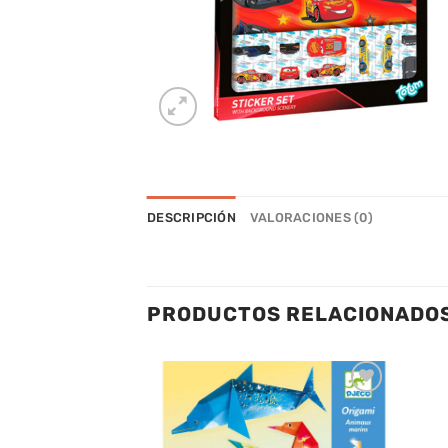
DESCRIPCIÓN
VALORACIONES (0)
PRODUCTOS RELACIONADO
Añadir
Añadir
a la
a la
lista de
lista de
deseos
deseos