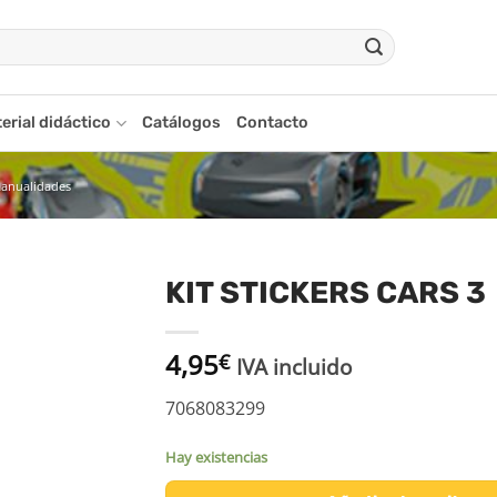
erial didáctico
Catálogos
Contacto
manualidades
KIT STICKERS CARS 3
adir
4,95
a la
€
IVA incluido
ista
de
7068083299
seos
Hay existencias