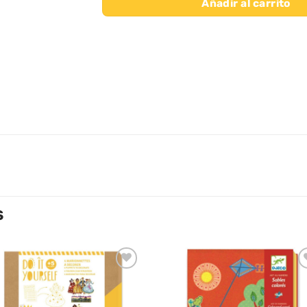
Añadir al carrito
S
Añadir
Aña
a la
a l
lista de
lista
deseos
des