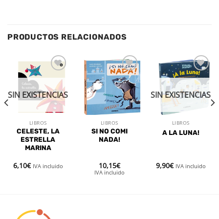
PRODUCTOS RELACIONADOS
Añadir
Añadir
Añadir
a la
a la
a la
lista de
lista de
lista de
SIN EXISTENCIAS
SIN EXISTENCIAS
deseos
deseos
deseos
LIBROS
LIBROS
LIBROS
CELESTE, LA
SI NO COMI
A LA LUNA!
ESTRELLA
NADA!
MARINA
6,10
€
10,15
€
9,90
€
IVA incluido
IVA incluido
IVA incluido