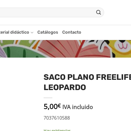
erial didáctico
Catálogos
Contacto
SACO PLANO FREELIF
LEOPARDO
adir
a la
ista
5,00
€
de
IVA incluido
seos
7037610588
Hay existencias