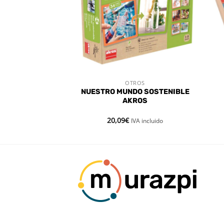
STENCIAS
ROS
OTROS
 RÁPIDA
VISTA RÁPIDA
RADOS : BOLSA
NUESTRO MUNDO SOSTENIBLE
 UDS
AKROS
20,09
€
IVA incluido
IVA incluido