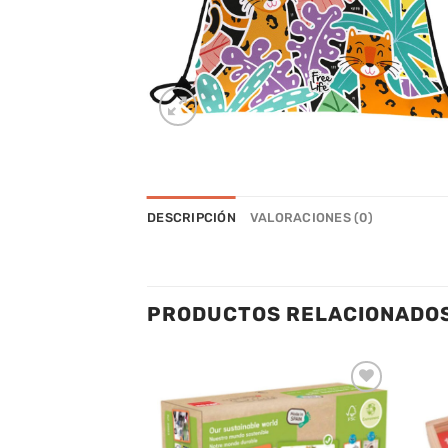
DESCRIPCIÓN
VALORACIONES (0)
PRODUCTOS RELACIONADO
Añadir
Añadir
a la
a la
lista de
lista de
deseos
deseos