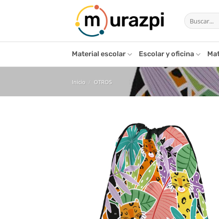
Saltar
Buscar
al
por:
contenido
Material escolar
Escolar y oficina
Mat
Inicio
/
OTROS
Añ
l
de