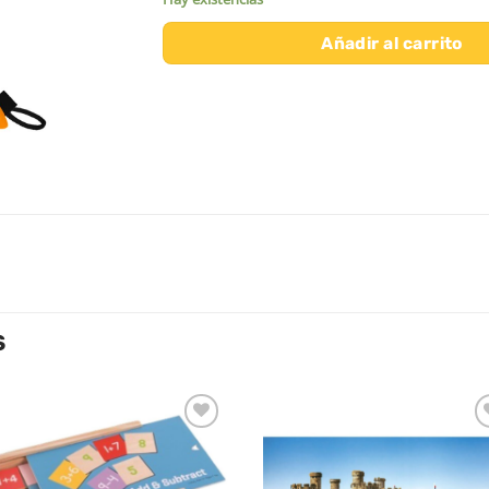
Añadir al carrito
S
Añadir
Aña
a la
a l
lista de
lista
deseos
des