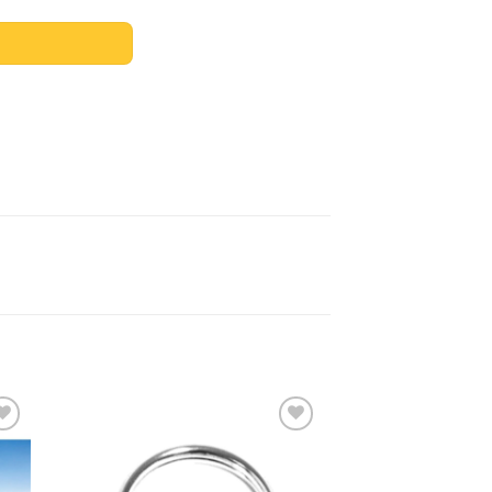
dir
Añadir
a
a la
 de
lista de
eos
deseos