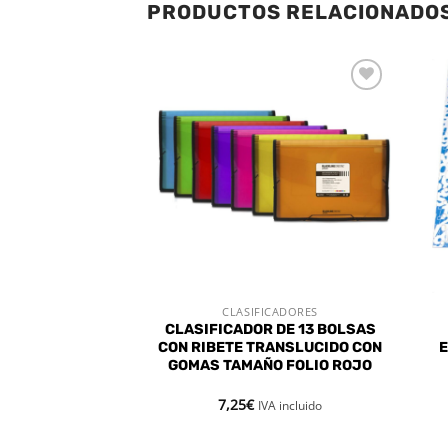
PRODUCTOS RELACIONADO
Añadir
Añadir
a la
a la
lista de
lista de
deseos
deseos
ICADORES
CLASIFICADORES
 RÁPIDA
VISTA RÁPIDA
A4 4 X 35 MM
CLASIFICADOR DE 13 BOLSAS
UGS
CON RIBETE TRANSLUCIDO CON
E
GOMAS TAMAÑO FOLIO ROJO
7,25
€
VA incluido
IVA incluido