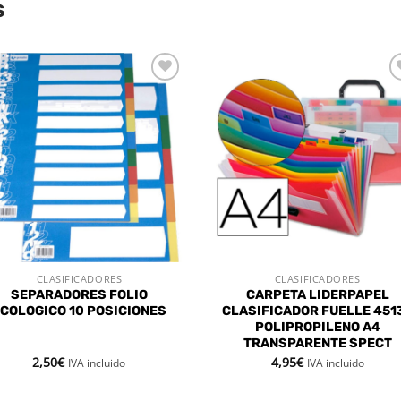
S
Añadir
Aña
a la
a l
lista de
lista
deseos
des
CLASIFICADORES
CLASIFICADORES
VISTA RÁPIDA
VISTA RÁPIDA
SEPARADORES FOLIO
CARPETA LIDERPAPEL
COLOGICO 10 POSICIONES
CLASIFICADOR FUELLE 451
POLIPROPILENO A4
TRANSPARENTE SPECT
2,50
€
4,95
€
IVA incluido
IVA incluido