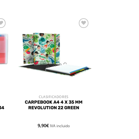
dir
Añadir
a
a la
 de
lista de
eos
deseos
CLASIFICADORES
VISTA RÁPIDA
CARPEBOOK A4 4 X 35 MM
34
REVOLUTION 22 GREEN
9,90
€
IVA incluido