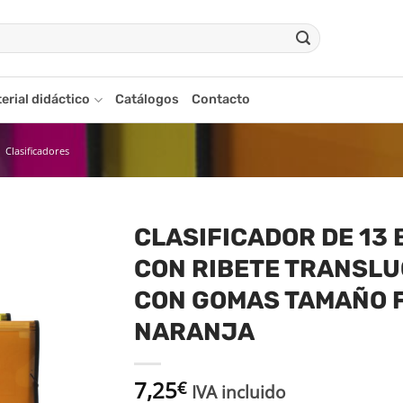
erial didáctico
Catálogos
Contacto
Clasificadores
CLASIFICADOR DE 13
CON RIBETE TRANSLU
adir
a la
CON GOMAS TAMAÑO 
ista
de
NARANJA
seos
7,25
€
IVA incluido