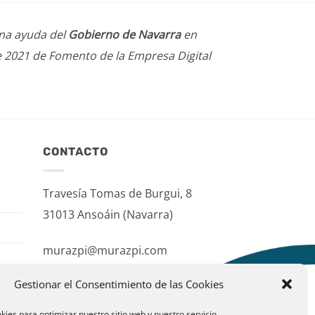
una ayuda del
Gobierno de Navarra
en
e 2021 de Fomento de la Empresa Digital
CONTACTO
Travesía Tomas de Burgui, 8
31013 Ansoáin (Navarra)
murazpi@murazpi.com
948 234 436 – 623 195 518
Gestionar el Consentimiento de las Cookies
kies para optimizar nuestro sitio web y nuestro servicio.