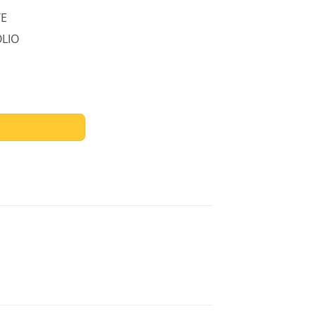
TE
LIO
TRANSLUCIDO CON GOMAS TAMAÑO FOLIO NARANJA cantidad