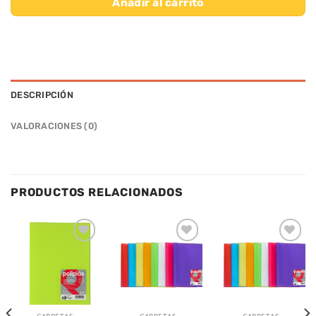
Añadir al carrito
DESCRIPCIÓN
VALORACIONES (0)
PRODUCTOS RELACIONADOS
Añadir
Añadir
Añadir
a la
a la
a la
lista de
lista de
lista de
deseos
deseos
deseos