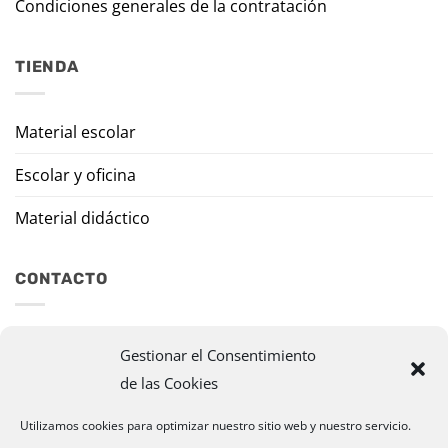
Condiciones generales de la contratación
TIENDA
Material escolar
Escolar y oficina
Material didáctico
CONTACTO
Travesía Tomas de Burgui, 8 31013 Ansoáin (Navarra)
Gestionar el Consentimiento
de las Cookies
murazpi@murazpi.com
948 234 436 – 623 195 518
Utilizamos cookies para optimizar nuestro sitio web y nuestro servicio.