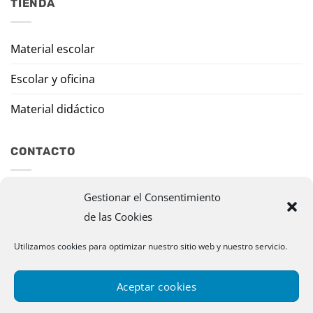
TIENDA
Material escolar
Escolar y oficina
Material didáctico
CONTACTO
Travesía Tomas de Burgui, 8 31013 Ansoáin (Navarra)
Gestionar el Consentimiento
de las Cookies
murazpi@murazpi.com
Utilizamos cookies para optimizar nuestro sitio web y nuestro servicio.
948 234 436 – 623 195 518
Aceptar cookies