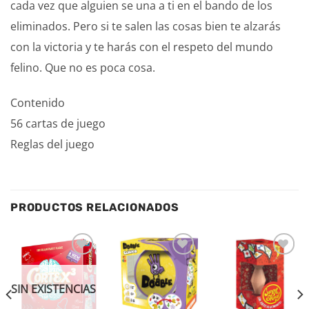
cada vez que alguien se una a ti en el bando de los
eliminados. Pero si te salen las cosas bien te alzarás
con la victoria y te harás con el respeto del mundo
felino. Que no es poca cosa.
Contenido
56 cartas de juego
Reglas del juego
PRODUCTOS RELACIONADOS
Añadir
Añadir
Añadir
a la
a la
a la
lista de
lista de
lista de
SIN EXISTENCIAS
deseos
deseos
deseos