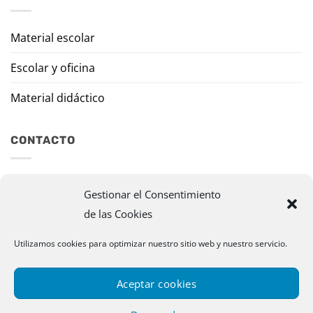
Material escolar
Escolar y oficina
Material didáctico
CONTACTO
Travesía Tomas de Burgui, 8 31013 Ansoáin (Navarra)
Gestionar el Consentimiento
de las Cookies
murazpi@murazpi.com
948 234 436 – 623 195 518
Utilizamos cookies para optimizar nuestro sitio web y nuestro servicio.
Aceptar cookies