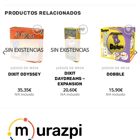
PRODUCTOS RELACIONADOS
Añadir
Añadir
Añadir
a la
a la
a la
lista de
lista de
lista de
SIN EXISTENCIAS
SIN EXISTENCIAS
deseos
deseos
deseos
JUEGOS DE MESA
JUEGOS DE MESA
JUEGOS DE MESA
DIXIT
DIXIT ODYSSEY
DOBBLE
DAYDREAMS –
EXPANSION
35,35
€
20,60
€
15,90
€
IVA incluido
IVA incluido
IVA incluido