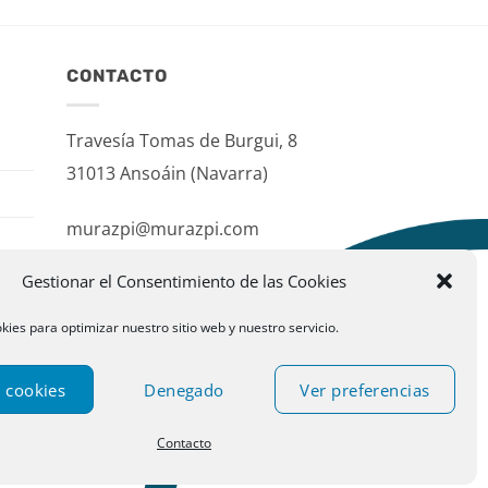
CONTACTO
Travesía Tomas de Burgui, 8
31013 Ansoáin (Navarra)
murazpi@murazpi.com
948 234 436 – 623 195 518
Gestionar el Consentimiento de las Cookies
kies para optimizar nuestro sitio web y nuestro servicio.
 cookies
Denegado
Ver preferencias
Contacto
ublispace