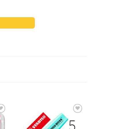
INK cantidad
dir
Añadir
a
a la
 de
lista de
eos
deseos