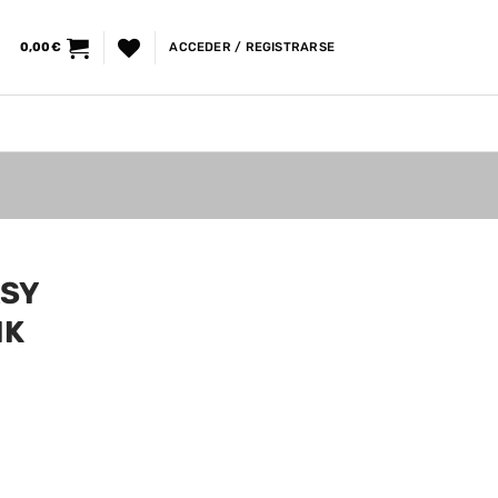
0,00
€
ACCEDER / REGISTRARSE
ASY
NK