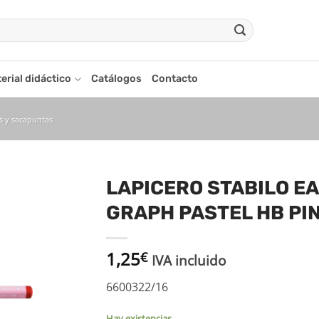
erial didáctico
Catálogos
Contacto
s y sacapuntas
LAPICERO STABILO E
GRAPH PASTEL HB PI
adir
a la
ista
1,25
€
de
IVA incluido
seos
6600322/16
Hay existencias