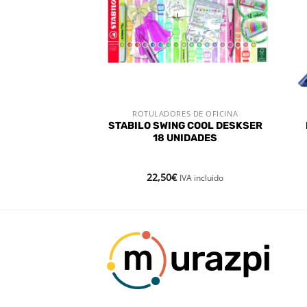
S DE OFICINA
ROTULADORES DE OFICINA
 RÁPIDA
VISTA RÁPIDA
STABILO 146
STABILO SWING COOL DESKSER
DIA – AZUL
18 UNIDADES
22,50
€
VA incluido
IVA incluido