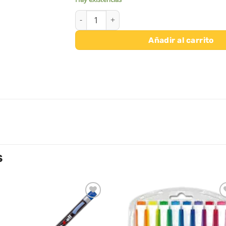
LAPICERO STABILO EASY GRAPH PASTEL HB P
Añadir al carrito
S
Añadir
Aña
a la
a l
lista de
lista
deseos
des