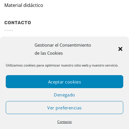
Material didáctico
CONTACTO
Travesía Tomas de Burgui, 8 31013 Ansoáin (Navarra)
Gestionar el Consentimiento
de las Cookies
murazpi@murazpi.com
948 234 436 – 623 195 518
Utilizamos cookies para optimizar nuestro sitio web y nuestro servicio.
Aceptar cookies
Denegado
Ver preferencias
Copyright 2026 © Murazpi. Todos los derechos reservados |
Contacto
Designed by Publispace