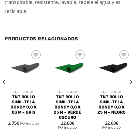
transpirable, resistente, lavable, repele el agua y es
reciclable.
PRODUCTOS RELACIONADOS
Añadir
Añadir
Añadir
a la
a la
a la
lista de
lista de
lista de
deseos
deseos
deseos
TNT - BONDY
TNT - BONDY
TNT - BONDY
TNT ROLLO
TNT ROLLO
TNT ROLLO
SIMIL-TELA
SIMIL-TELA
SIMIL-TELA
BONDY 0,8 X
BONDY 0,8 X
BONDY 0,8 X
03 M – GRIS
25 M – VERDE
25 M – NEGRO
OSCURO
2,75
€
22,60
€
22,60
€
IVA incluido
IVA incluido
IVA incluido